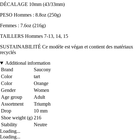
DÉCALAGE 10mm (43/33mm)
PESO Hommes : 8.8oz (250g)
Femmes : 7.6oz (216g)
TAILLERS Hommes 7-13, 14, 15
SUSTAINABILITÉ Ce modèle est végan et contient des matériaux
recyclés
Additional information
Brand
Saucony
Color
tart
Color
Orange
Gender
Women
Age group
Adult
Assortment
Triumph
Drop
10 mm
Shoe weight (g)
216
Stability
Neutre
Loading...
Loading...