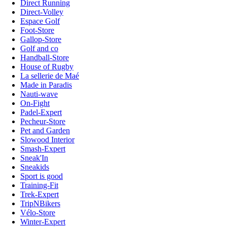
Direct Running
Direct-Volley
Espace Golf
Foot-Store
Gallop-Store
Golf and co
Handball-Store
House of Rugby
La sellerie de Maé
Made in Paradis
Nauti-wave
On-Fight
Padel-Expert
Pecheur-Store
Pet and Garden
Slowood Interior
Smash-Expert
Sneak'In
Sneakids
Sport is good
Training-Fit
Trek-Expert
TripNBikers
Vélo-Store
Winter-Expert